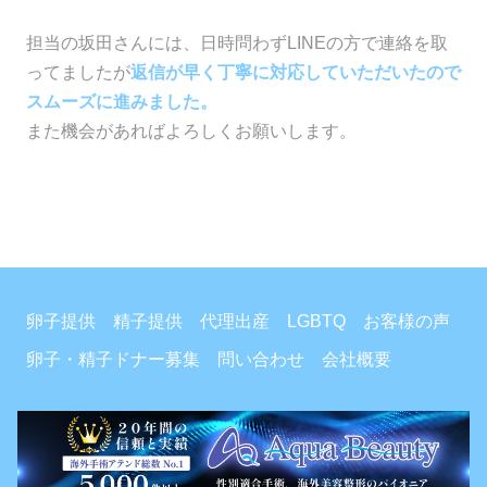
担当の坂田さんには、日時問わずLINEの方で連絡を取
ってましたが
返信が早く丁寧に対応していただいたので
スムーズに進みました。
また機会があればよろしくお願いします。
卵子提供
精子提供
代理出産
LGBTQ
お客様の声
卵子・精子ドナー募集
問い合わせ
会社概要