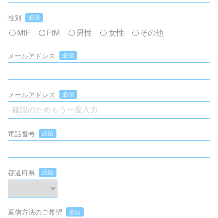
性別
必須
MtF
FtM
男性
女性
その他
メールアドレス
必須
メールアドレス
必須
電話番号
必須
都道府県
必須
返信方法のご希望
必須