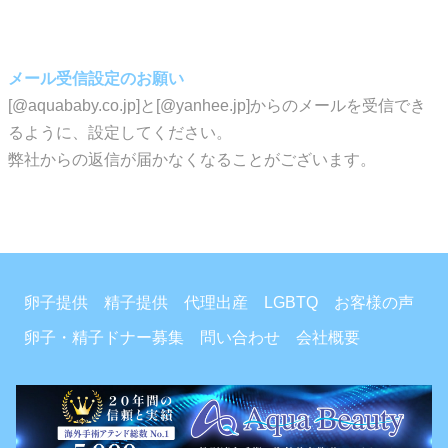
メール受信設定のお願い
[@aquababy.co.jp]と[@yanhee.jp]からのメールを受信でき
るように、設定してください。
弊社からの返信が届かなくなることがございます。
卵子提供
精子提供
代理出産
LGBTQ
お客様の声
卵子・精子ドナー募集
問い合わせ
会社概要